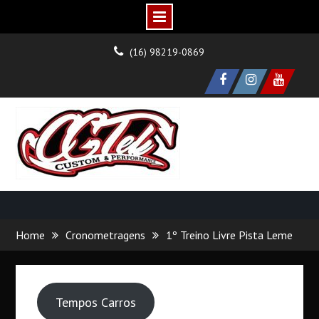
Skip
(16) 98219-0869
to
content
facebook
instagram
Youtube
Home
Cronometragens
1º Treino Livre Pista Leme
Tempos Carros